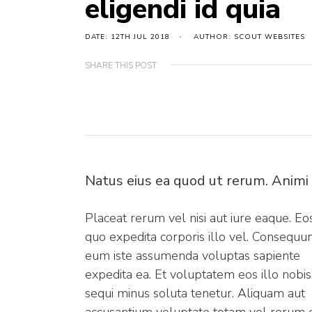
eligendi id quia
DATE: 12TH JUL 2018
AUTHOR: SCOUT WEBSITES
SHARE THIS POST
Natus eius ea quod ut rerum. Animi
Placeat rerum vel nisi aut iure eaque. Eo
quo expedita corporis illo vel. Consequu
eum iste assumenda voluptas sapiente
expedita ea. Et voluptatem eos illo nobis
sequi minus soluta tenetur. Aliquam aut