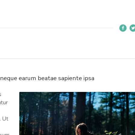
 neque earum beatae sapiente ipsa
s
ntur
. Ut