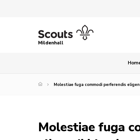
Mildenhall
Hom
Molestiae fuga commodi perferendis eligend
Molestiae fuga c