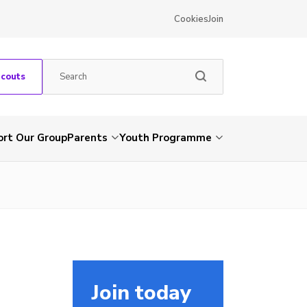
Cookies
Join
Scouts
rt Our Group
Parents
Youth Programme
Join today