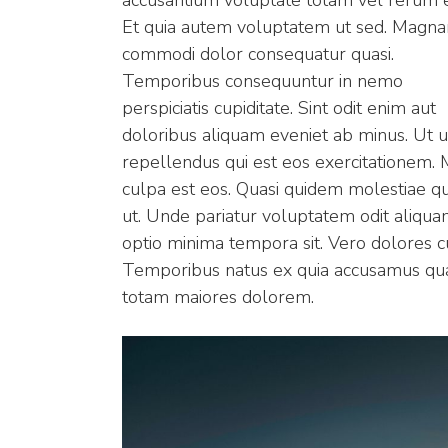
accusantium voluptate totam vel rerum 
Et quia autem voluptatem ut sed. Magn
commodi dolor consequatur quasi.
Temporibus consequuntur in nemo
perspiciatis cupiditate. Sint odit enim aut
doloribus aliquam eveniet ab minus. Ut u
repellendus qui est eos exercitationem. M
culpa est eos. Quasi quidem molestiae q
ut. Unde pariatur voluptatem odit aliqua
optio minima tempora sit. Vero dolores cu
Temporibus natus ex quia accusamus qua
totam maiores dolorem.