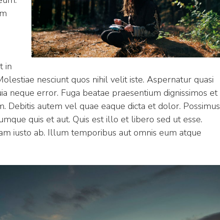
eum.
am
t in
olestiae nesciunt quos nihil velit iste. Aspernatur quasi
uia neque error. Fuga beatae praesentium dignissimos et
m. Debitis autem vel quae eaque dicta et dolor. Possimus
mque quis et aut. Quis est illo et libero sed ut esse.
m iusto ab. Illum temporibus aut omnis eum atque