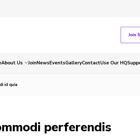
Join 
e
About Us
Join
News
Events
Gallery
Contact
Use Our HQ
Suppo
i id quia
ommodi perferendis