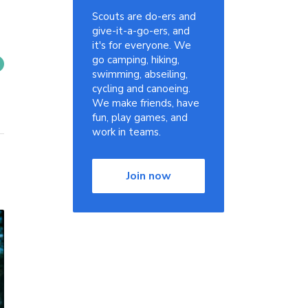
Scouts are do-ers and
give-it-a-go-ers, and
it's for everyone. We
go camping, hiking,
swimming, abseiling,
cycling and canoeing.
We make friends, have
fun, play games, and
work in teams.
Join now